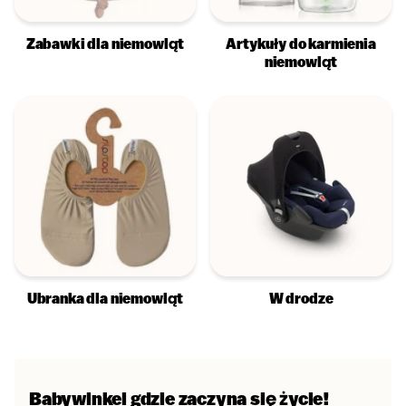
Zabawki dla niemowląt
Artykuły do karmienia
niemowląt
Ubranka dla niemowląt
W drodze
Babywinkel
gdzie zaczyna się życie!