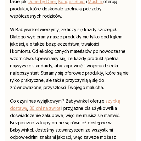
takie jak
Done by Deer
,
Konges Slojd
i
Mushie
oferują
produkty, które doskonale spełniają potrzeby
współczesnych rodziców.
W
Babywinkel
wierzymy, że liczy się każdy szczegół.
Dlatego wybieramy nasze produkty nie tylko pod kątem
jakości, ale także bezpieczeństwa, trwałości
i komfortu. Od ekologicznych materiałów po nowoczesne
wzornictwo. Upewniamy się, że każdy produkt spełnia
najwyższe standardy, aby zapewnić Twojemu dziecku
najlepszy start. Staramy się oferować produkty, które są nie
tylko praktyczne, ale także przyczyniają się do
zrównoważonej przyszłości Twojego malucha.
Co czyni nas wyjątkowymi?
Babywinkel
oferuje
szybką
dostawę
,
30 dni na zwrot
i przyjazne dla użytkownika
doświadczenie zakupowe, więc nie musisz się martwić.
Bezpieczne zakupy online są również dostępne w
Babywinkel
. Jesteśmy stowarzyszeni ze wszystkimi
odpowiednimi znakami jakości, więc zawsze możesz