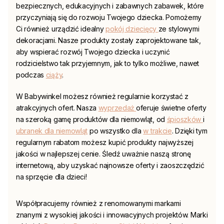
bezpiecznych, edukacyjnych i zabawnych zabawek, które
przyczyniają się do rozwoju Twojego dziecka. Pomożemy
Ci również urządzić idealny
pokój dziecięcy
ze stylowymi
dekoracjami. Nasze produkty zostały zaprojektowane tak,
aby wspierać rozwój Twojego dziecka i uczynić
rodzicielstwo tak przyjemnym, jak to tylko możliwe, nawet
podczas
ciąży
.
W
Babywinkel
możesz również regularnie korzystać z
atrakcyjnych ofert. Nasza
wyprzedaż
oferuje świetne oferty
na szeroką gamę produktów dla niemowląt, od
śpioszków
i
ubranek dla niemowląt
po wszystko dla
w trakcie
. Dzięki tym
regularnym rabatom możesz kupić produkty najwyższej
jakości w najlepszej cenie. Śledź uważnie naszą stronę
internetową, aby uzyskać najnowsze oferty i zaoszczędzić
na sprzęcie dla dzieci!
Współpracujemy również z renomowanymi markami
znanymi z wysokiej jakości i innowacyjnych projektów. Marki