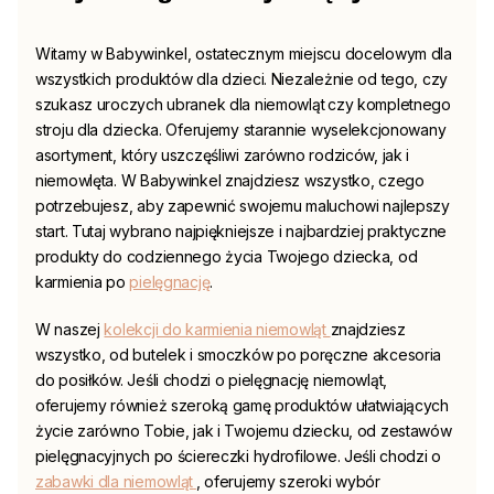
Witamy w
Babywinkel
, ostatecznym miejscu docelowym dla
wszystkich produktów dla dzieci. Niezależnie od tego, czy
szukasz uroczych ubranek dla niemowląt
czy kompletnego
stroju dla dziecka. Oferujemy starannie wyselekcjonowany
asortyment, który uszczęśliwi zarówno rodziców, jak i
niemowlęta. W
Babywinkel
znajdziesz wszystko, czego
potrzebujesz, aby zapewnić swojemu maluchowi najlepszy
start. Tutaj wybrano najpiękniejsze i najbardziej praktyczne
produkty do codziennego życia Twojego dziecka, od
karmienia po
pielęgnację
.
W naszej
kolekcji do karmienia niemowląt
znajdziesz
wszystko, od butelek i smoczków po poręczne akcesoria
do posiłków. Jeśli chodzi o pielęgnację niemowląt,
oferujemy również szeroką gamę produktów ułatwiających
życie zarówno Tobie, jak i Twojemu dziecku, od zestawów
pielęgnacyjnych po ściereczki hydrofilowe. Jeśli chodzi o
zabawki dla niemowląt
, oferujemy szeroki wybór