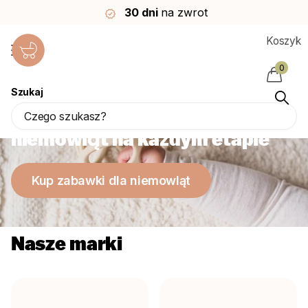
30 dni
na zwrot
Koszyk
0
Szukaj
Najlepsze zabawki dla
niemowląt na każdym etapie
Kup zabawki dla niemowląt
Nasze marki