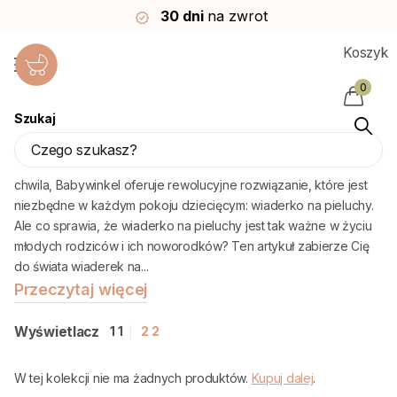
Dostawa pewna w
3–4 dni
Koszyk
0
Szukaj
Wiaderka na pieluchy
W dynamicznym świecie rodzica i dziecka, gdzie liczy się każda
chwila, Babywinkel oferuje rewolucyjne rozwiązanie, które jest
niezbędne w każdym pokoju dziecięcym: wiaderko na pieluchy.
Ale co sprawia, że wiaderko na pieluchy jest tak ważne w życiu
młodych rodziców i ich noworodków? Ten artykuł zabierze Cię
do świata wiaderek na...
Przeczytaj więcej
Wyświetlacz
1
1
2
2
W tej kolekcji nie ma żadnych produktów.
Kupuj dalej
.