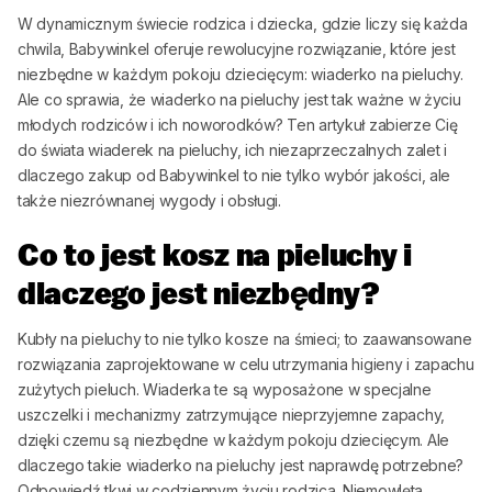
W dynamicznym świecie rodzica i dziecka, gdzie liczy się każda
chwila,
Babywinkel
oferuje rewolucyjne rozwiązanie, które jest
niezbędne w każdym pokoju dziecięcym: wiaderko na pieluchy.
Ale co sprawia, że wiaderko na pieluchy jest tak ważne w życiu
młodych rodziców i ich noworodków? Ten artykuł zabierze Cię
do świata wiaderek na pieluchy, ich niezaprzeczalnych zalet i
dlaczego zakup od
Babywinkel
to nie tylko wybór jakości, ale
także niezrównanej wygody i obsługi.
Co to jest kosz na pieluchy i
dlaczego jest niezbędny?
Kubły na pieluchy to nie tylko kosze na śmieci; to zaawansowane
rozwiązania zaprojektowane w celu utrzymania higieny i zapachu
zużytych pieluch. Wiaderka te są wyposażone w specjalne
uszczelki i mechanizmy zatrzymujące nieprzyjemne zapachy,
dzięki czemu są niezbędne w każdym pokoju dziecięcym. Ale
dlaczego takie wiaderko na pieluchy jest naprawdę potrzebne?
Odpowiedź tkwi w codziennym życiu rodzica. Niemowlęta