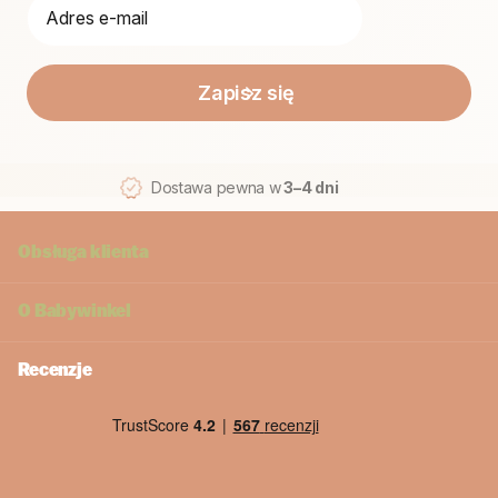
Zapisz się
Dostawa pewna w
3–4 dni
Obsługa klienta
O
Babywinkel
Recenzje