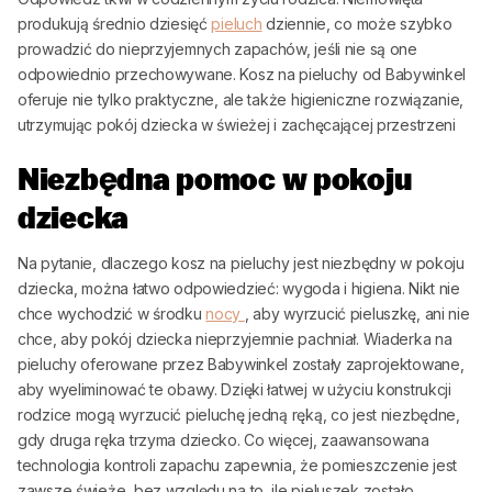
produkują średnio dziesięć
pieluch
dziennie, co może szybko
prowadzić do nieprzyjemnych zapachów, jeśli nie są one
odpowiednio przechowywane. Kosz na pieluchy od
Babywinkel
oferuje nie tylko praktyczne, ale także higieniczne rozwiązanie,
utrzymując pokój dziecka w świeżej i zachęcającej przestrzeni
Niezbędna pomoc w pokoju
dziecka
Na pytanie, dlaczego kosz na pieluchy jest niezbędny w pokoju
dziecka, można łatwo odpowiedzieć: wygoda i higiena. Nikt nie
chce wychodzić w środku
nocy
, aby wyrzucić pieluszkę, ani nie
chce, aby pokój dziecka nieprzyjemnie pachniał. Wiaderka na
pieluchy oferowane przez
Babywinkel
zostały zaprojektowane,
aby wyeliminować te obawy. Dzięki łatwej w użyciu konstrukcji
rodzice mogą wyrzucić pieluchę jedną ręką, co jest niezbędne,
gdy druga ręka trzyma dziecko. Co więcej, zaawansowana
technologia kontroli zapachu zapewnia, że pomieszczenie jest
zawsze świeże, bez względu na to, ile pieluszek zostało