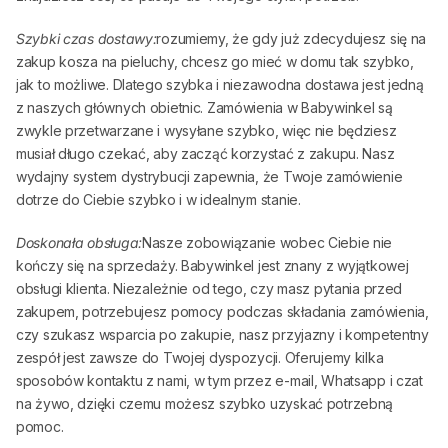
Szybki czas dostawy:
rozumiemy, że gdy już zdecydujesz się na
zakup kosza na pieluchy, chcesz go mieć w domu tak szybko,
jak to możliwe. Dlatego szybka i niezawodna dostawa jest jedną
z naszych głównych obietnic. Zamówienia w
Babywinkel
są
zwykle przetwarzane i wysyłane szybko, więc nie będziesz
musiał długo czekać, aby zacząć korzystać z zakupu. Nasz
wydajny system dystrybucji zapewnia, że Twoje zamówienie
dotrze do Ciebie szybko i w idealnym stanie.
Doskonała obsługa:
Nasze zobowiązanie wobec Ciebie nie
kończy się na sprzedaży.
Babywinkel
jest znany z wyjątkowej
obsługi klienta. Niezależnie od tego, czy masz pytania przed
zakupem, potrzebujesz pomocy podczas składania zamówienia,
czy szukasz wsparcia po zakupie, nasz przyjazny i kompetentny
zespół jest zawsze do Twojej dyspozycji. Oferujemy kilka
sposobów kontaktu z nami, w tym przez e-mail, Whatsapp i czat
na żywo, dzięki czemu możesz szybko uzyskać potrzebną
pomoc.