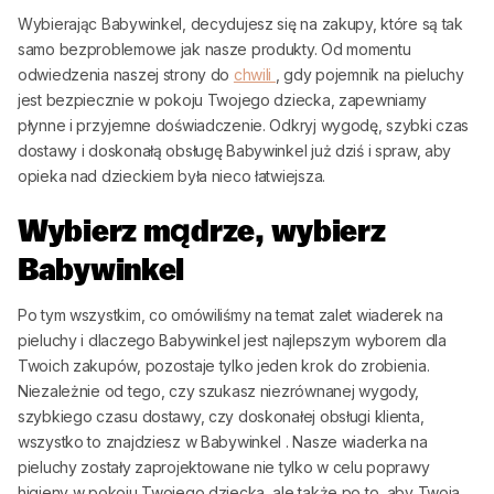
Wybierając
Babywinkel
, decydujesz się na zakupy, które są tak
samo bezproblemowe jak nasze produkty. Od momentu
odwiedzenia naszej strony do
chwili
, gdy pojemnik na pieluchy
jest bezpiecznie w pokoju Twojego dziecka, zapewniamy
płynne i przyjemne doświadczenie. Odkryj wygodę, szybki czas
dostawy i doskonałą obsługę
Babywinkel
już dziś i spraw, aby
opieka nad dzieckiem była nieco łatwiejsza.
Wybierz mądrze, wybierz
Babywinkel
Po tym wszystkim, co omówiliśmy na temat zalet wiaderek na
pieluchy i dlaczego
Babywinkel
jest najlepszym wyborem dla
Twoich zakupów, pozostaje tylko jeden krok do zrobienia.
Niezależnie od tego, czy szukasz niezrównanej wygody,
szybkiego czasu dostawy, czy doskonałej obsługi klienta,
wszystko to znajdziesz w
Babywinkel
. Nasze wiaderka na
pieluchy zostały zaprojektowane nie tylko w celu poprawy
higieny w pokoju Twojego dziecka, ale także po to, aby Twoja