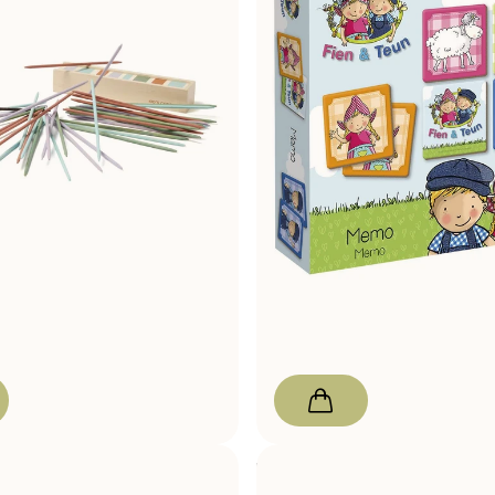
pt
Gra w pałeczki Mikado
Fien & Teun Memo 40szt