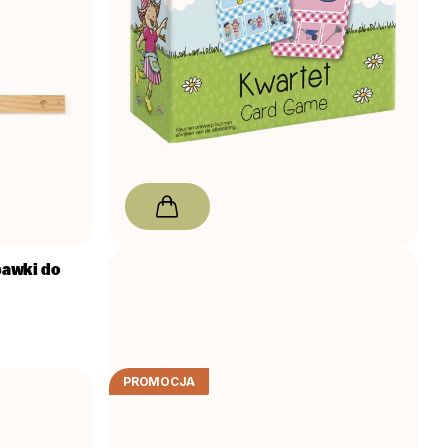
awki do
Fien & Teun Quartet 32szt
W magazynie
28,00 zł
PROMOCJA