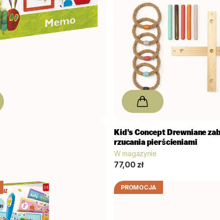
 Never Enough Memo 40szt
Kid's Concept
Drewniane zab
rzucania pierścieniami
W magazynie
77,00 zł
PROMOCJA