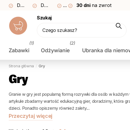
Dostawa pewna w
Darmowa dostawa od 249 zł
3–4 dni
30 dni
30 dni
na zwrot
na zwrot
Szukaj
(1)
(2)
Zabawki
Odżywianie
Ubranka dla niemo
Strona główna
Gry
Gry
Granie w gry jest popularną formą rozrywki dla osób w każdym
artykule zbadamy wartość edukacyjną gier, doradzimy, która gr
dzieci. Ponadto opiszemy również zalety...
Przeczytaj więcej