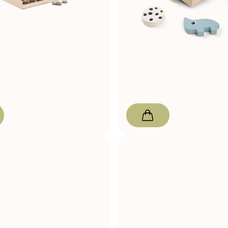
pt
Mecz nr 4 z rzędu
Done by Deer
Ukryj grę & Zn
W magazynie
88,00 zł