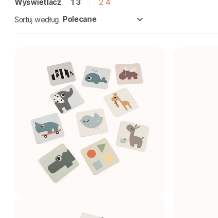
Wyświetlacz
1
3
2
4
Sortuj według