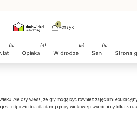
0
Koszyk
(3)
(4)
(5)
(6)
wląt
Opieka
W drodze
Sen
Strona 
 wieku. Ale czy wiesz, że gry mogą być również zajęciami edukacyj
a jest odpowiednia dla danej grupy wiekowej i wymienimy kilka zaba