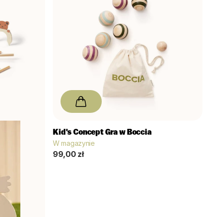
Kid's Concept
Gra w Boccia
W magazynie
99,00 zł