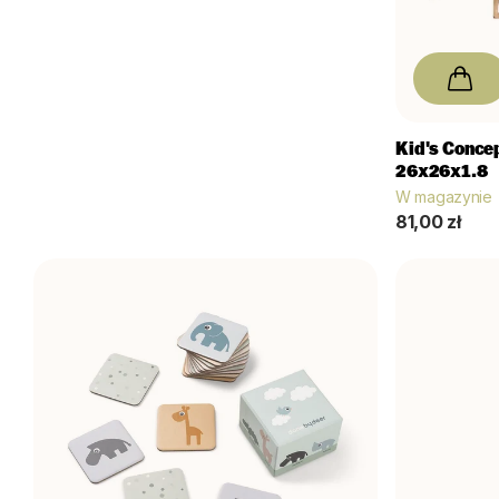
Kid's Conce
26x26x1.8
W magazynie
81,00 zł