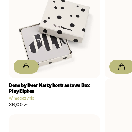
Done by Deer
Karty kontrastowe Box
Kid's Conce
Play Elphee
W magazynie
W magazynie
53,00 zł
36,00 zł