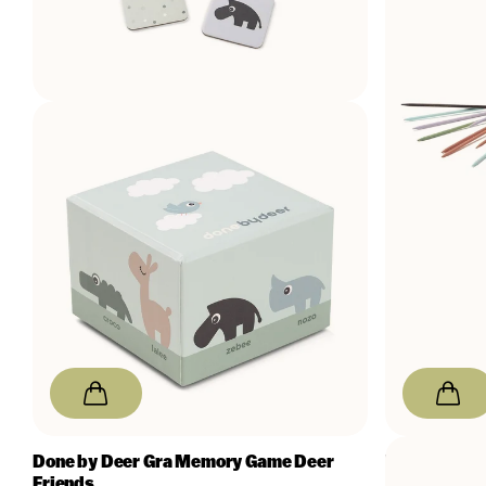
Done by Deer
Gra Memory Game Deer
Kid's Conce
Friends