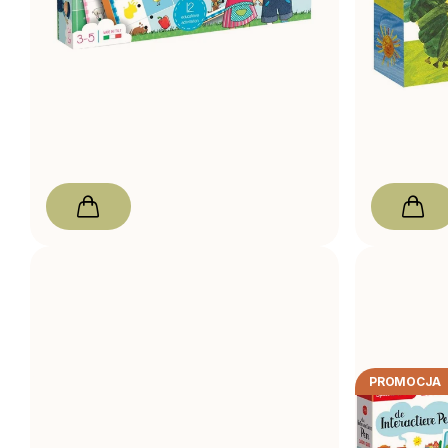
Clementoni gra Fien En Teun Quizzy
Caterpillar
W magazynie
W magazynie
68,00 zł
43,00 zł
PROMOCJA