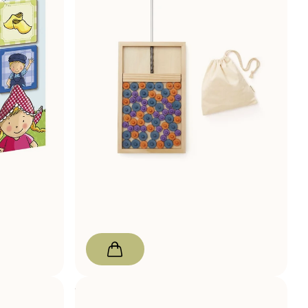
Kid's Concept
Gra w Mikado