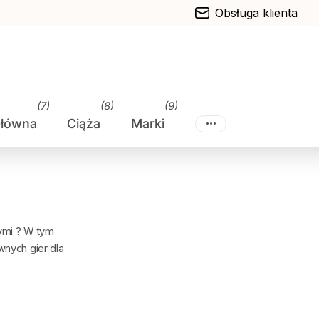
Obsługa klienta
(7)
(8)
(9)
główna
Ciąża
Marki
nymi ? W tym
wnych gier dla