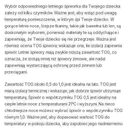
Wybór odpowiedniego letniego śpiworka dla Twojego dziecka
zależy od kilku czynników. Ważne jest, aby wziąć pod uwagę
temperaturę pomieszczenia, w którym śpi Twoje dziecko. W
gorące letnie noce, lżejsze tkaniny, takie jak bawełna lub len, są
doskonałym wyborem, ponieważ materiały te są oddychające i
zapewniają, że Twoje dziecko się nie przegrzeje. Ważna jest
również ocena TOG śpiwora; wskazuje ona, ile izolacji zapewnia
śpiwór. Letnie śpiwory mają zwykle niższą zawartość TOG, co
oznacza, że izolują mniej niż śpiwory zimowe, ale nadal
zapewniają wystarczającą ochronę przed zimnem lub
przeciągami.
Zawartość TOG około 0,5 do 1,0 jest idealna na lato. TOG jest
miarą izolacji termicznej i wskazuje, jak dobrze śpiwór utrzymuje
temperaturę. Śpiwór o współczynniku TOG 0,5 jest idealny na
ciepłe letnie noce z temperaturami 21°C i wyższymi. Na nieco
chłodniejsze noce możesz wybrać śpiwór o współczynniku TOG
równym 1,0. Ważne jest, aby dopasować wartość TOG do
temperatury w pokoju dziecka, aby zapobiec jego nadmiernemu