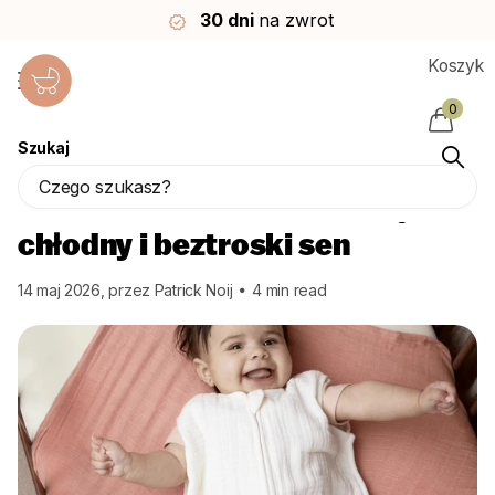
30 dni
na zwrot
Koszyk
0
Strona główna
Blogi
Blog
Szukaj
Letnie śpiwory zapewniające chłodny i beztroski sen
Letnie śpiwory zapewniające
chłodny i beztroski sen
14 maj 2026
, przez Patrick Noij
4 min read