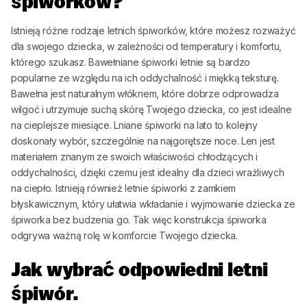
śpiworków?
Istnieją różne rodzaje letnich śpiworków, które możesz rozważyć
dla swojego dziecka, w zależności od temperatury i komfortu,
którego szukasz. Bawełniane śpiworki letnie są bardzo
popularne ze względu na ich oddychalność i miękką teksturę.
Bawełna jest naturalnym włóknem, które dobrze odprowadza
wilgoć i utrzymuje suchą skórę Twojego dziecka, co jest idealne
na cieplejsze miesiące. Lniane śpiworki na lato to kolejny
doskonały wybór, szczególnie na najgorętsze noce. Len jest
materiałem znanym ze swoich właściwości chłodzących i
oddychalności, dzięki czemu jest idealny dla dzieci wrażliwych
na ciepło. Istnieją również letnie śpiworki z zamkiem
błyskawicznym, który ułatwia wkładanie i wyjmowanie dziecka ze
śpiworka bez budzenia go. Tak więc konstrukcja śpiworka
odgrywa ważną rolę w komforcie Twojego dziecka.
Jak wybrać odpowiedni letni
śpiwór.