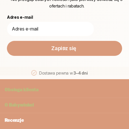
ofertach i rabatach.
Adres e-mail
Zapisz się
Dostawa pewna w
3–4 dni
Obsługa klienta
O
Babywinkel
Recenzje