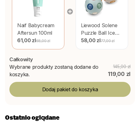
Naif
Babycream
Liewood
Solene
Aftersun 100ml
Puzzle Ball Ice
61,00 zl
blue multi mix,
58,00 zl
68,00 zl
77,00 zl
zestaw 2 sztuk
Całkowity
Wybrane produkty zostaną dodane do
145,00 zl
119,00 zl
koszyka.
Dodaj pakiet do koszyka
Ostatnio oglądane