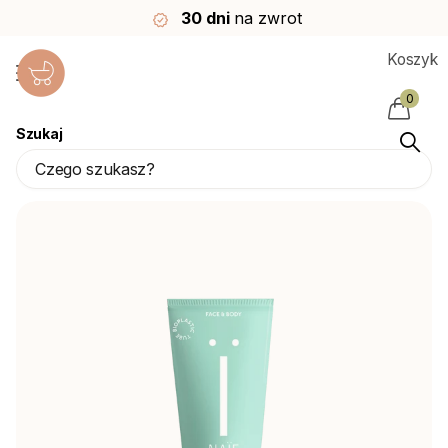
30 dni
na zwrot
Koszyk
0
Szukaj
<tc>Naif</tc> Babycream Aftersun 100ml
Naïf