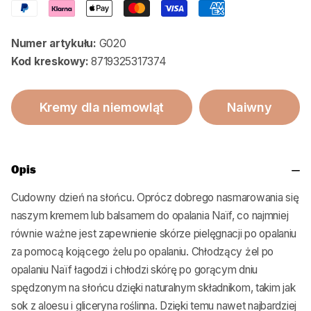
Numer artykułu:
G020
Kod kreskowy:
8719325317374
Kremy dla niemowląt
Naiwny
Opis
Cudowny dzień na słońcu. Oprócz dobrego nasmarowania się
naszym kremem lub balsamem do opalania Naïf, co najmniej
równie ważne jest zapewnienie skórze pielęgnacji po opalaniu
za pomocą kojącego żelu po opalaniu. Chłodzący żel po
opalaniu Naïf łagodzi i chłodzi skórę po gorącym dniu
spędzonym na słońcu dzięki naturalnym składnikom, takim jak
sok z aloesu i gliceryna roślinna. Dzięki temu nawet najbardziej