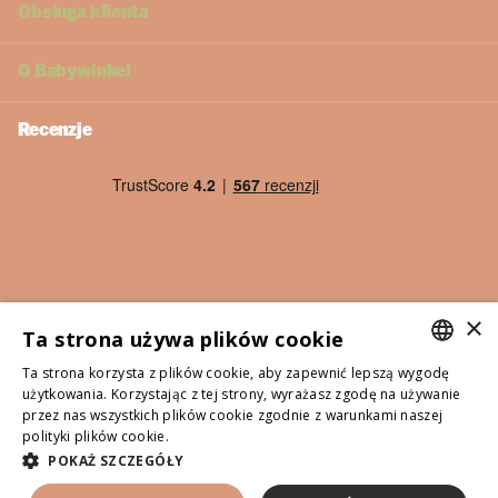
Obsługa klienta
O
Babywinkel
Recenzje
×
Ta strona używa plików cookie
Ta strona korzysta z plików cookie, aby zapewnić lepszą wygodę
DUTCH
użytkowania. Korzystając z tej strony, wyrażasz zgodę na używanie
©
2026
Babywinkel - Wszystkie podane ceny zawierają
przez nas wszystkich plików cookie zgodnie z warunkami naszej
ITALIAN
polityki plików cookie.
Lees verder
podatek VAT
POKAŻ SZCZEGÓŁY
POLISH
PL (PLN zł)
Menu