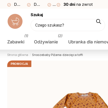
Dostawa pewna w
Darmowa dostawa od 249 zł
3–4 dni
30 dni
30 dni
na zwrot
na zwrot
Szukaj
(1)
(2)
Zabawki
Odżywianie
Ubranka dla niemo
Strona główna
Snoozebaby
Piżama dziecięca toffi
PROMOCJA