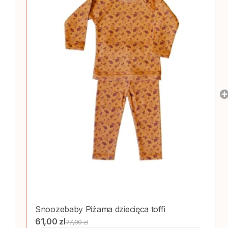
Snoozebaby
Piżama dziecięca toffi
61,00 zl
77,00 zl