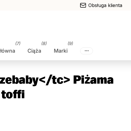
Obsługa klienta
(7)
(8)
(9)
główna
Ciąża
Marki
zebaby</tc> Piżama
toffi