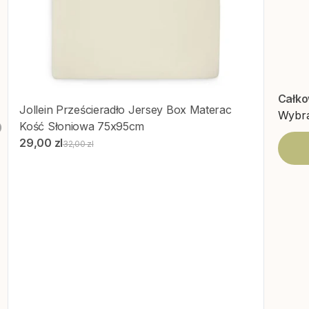
Całko
Jollein
Prześcieradło Jersey Box Materac
Wybra
Kość Słoniowa 75x95cm
29,00 zl
32,00 zl