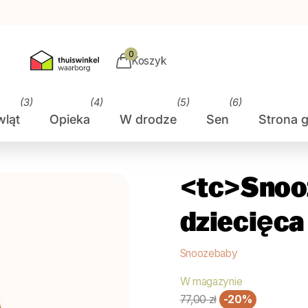
0
Koszyk
(3)
(4)
(5)
(6)
wląt
Opieka
W drodze
Sen
Strona 
<tc>Snoo
dziecięca 
Snoozebaby
W magazynie
77,00 zł
-20%