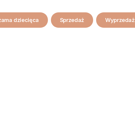
żama dziecięca
Sprzedaż
Wyprzedaż 