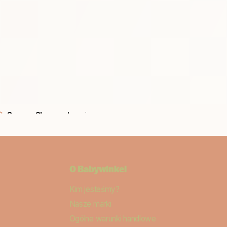
Secure Shops
zabezpieczony
O
Babywinkel
Kim jesteśmy?
Nasze marki
Ogólne warunki handlowe