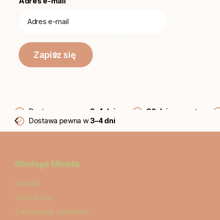
Adres e-mail
Zapisz się
Dostawa pewna w
3–4 dni
30 dni
na zwrot
Dostawa pewna w
3–4 dni
Obsługa klienta
Kontakt
Moje konto
Zamawianie i płatności