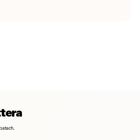
ttera
batach.