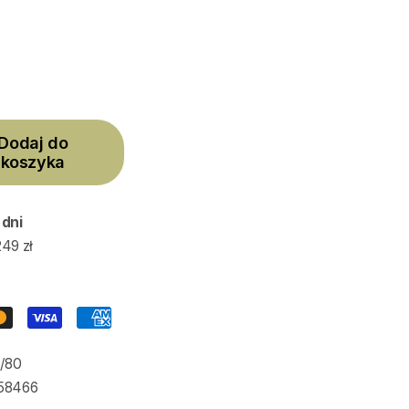
Dodaj do
koszyka
 dni
49 zł
/80
58466