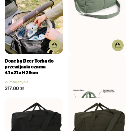
Done by Deer
Torba do
Done by Deer
Torba do
przewijania czarna
przewijania Zielona
41x21xH 29cm
W magazynie
W magazynie
317,00 zł
317,00 zł