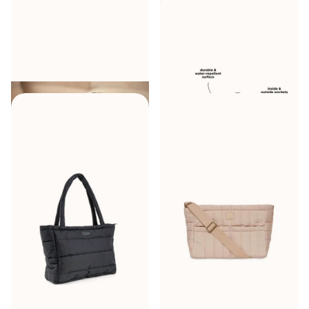
Jollein
Organizer na torbę
Done by Deer
Torba na
do przewijania Puffed
pieluchy, pikowana, czarna
Olive Green
W magazynie
W magazynie
212,00 zł
154,00 zł