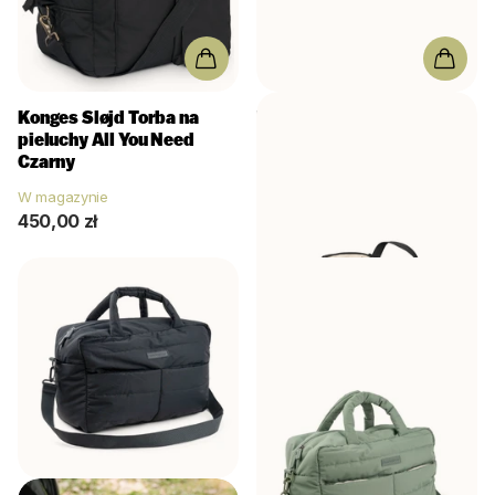
Konges Sløjd Torba na
Done by Deer
Torba do
pieluchy All You Need
przewijania czarna
Czarny
W magazynie
W magazynie
353,00 zł
450,00 zł