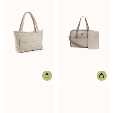
Done by Deer
Torba do
Jollein
Torba na zakupy
przewijania Pikowany
Teddy Noe
piasek
W magazynie
W magazynie
191,00 zł
212,00 zł