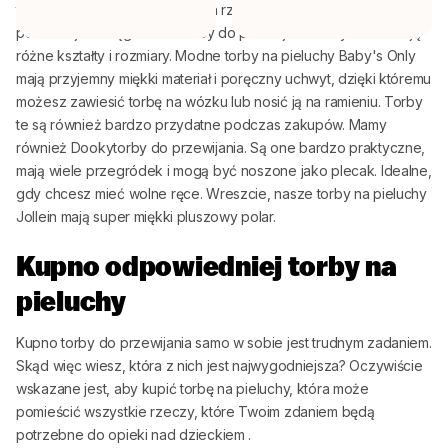
także wiele innych przydatnych rzeczy, których Twoje dziecko
potrzebuje w ciągu dnia. Torby do przewijania
Babywinkel
mają
różne kształty i rozmiary. Modne torby na pieluchy Baby's Only
mają przyjemny miękki materiał i poręczny uchwyt, dzięki któremu
możesz zawiesić torbę na wózku lub nosić ją na ramieniu. Torby
te są również bardzo przydatne podczas zakupów. Mamy
również
Dooky
torby do przewijania. Są one bardzo praktyczne,
mają wiele przegródek i mogą być noszone jako plecak. Idealne,
gdy chcesz mieć wolne ręce. Wreszcie, nasze torby na pieluchy
Jollein
mają super miękki pluszowy polar.
Kupno odpowiedniej torby na
pieluchy
Kupno torby do przewijania samo w sobie jest trudnym zadaniem.
Skąd więc wiesz, która z nich jest najwygodniejsza? Oczywiście
wskazane jest, aby kupić torbę na pieluchy, która może
pomieścić wszystkie rzeczy, które Twoim zdaniem będą
potrzebne do opieki nad dzieckiem
.