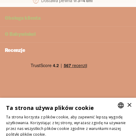
Dostawa pewna w
3–4 dni
Obsługa klienta
O
Babywinkel
Recenzje
×
Ta strona używa plików cookie
Ta strona korzysta z plików cookie, aby zapewnić lepszą wygodę
DUTCH
użytkowania. Korzystając z tej strony, wyrażasz zgodę na używanie
©
2026
Babywinkel - Wszystkie podane ceny zawierają
przez nas wszystkich plików cookie zgodnie z warunkami naszej
ITALIAN
polityki plików cookie.
Lees verder
podatek VAT