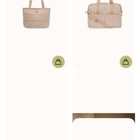
Jollein
Worek do wymiany
Jollein
Zmieniająca się
Puffed Bag Biscuit
torebka Puffed Moos
Biscuit
W magazynie
195,00 zł
W magazynie
195,00 zł