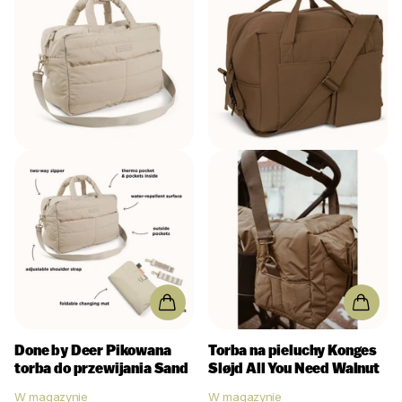
Done by Deer
Pikowana
Torba na pieluchy Konges
torba do przewijania Sand
Sløjd All You Need Walnut
W magazynie
W magazynie