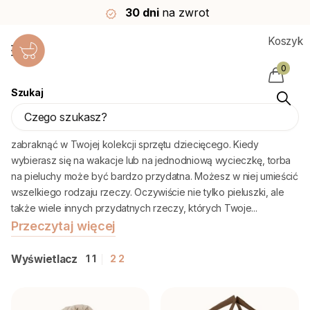
30 dni
na zwrot
Koszyk
0
Szukaj
Torby do przewijania
Torba na pieluchy to coś poręcznego, czego nie powinno
zabraknąć w Twojej kolekcji sprzętu dziecięcego. Kiedy
wybierasz się na wakacje lub na jednodniową wycieczkę, torba
na pieluchy może być bardzo przydatna. Możesz w niej umieścić
wszelkiego rodzaju rzeczy. Oczywiście nie tylko pieluszki, ale
także wiele innych przydatnych rzeczy, których Twoje...
Przeczytaj więcej
Wyświetlacz
1
1
2
2