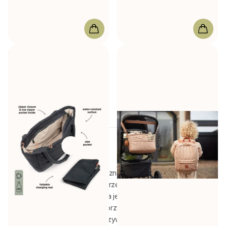
Done by Deer
Torba do
Jollein
Organizer na
przewijania czarna
przewijak Puffed Biscuit
44x16xH 35cm
W magazynie
W magazynie
154,00 zł
212,00 zł
1
2
3
4
Torba na pieluchy to coś poręcznego, czego nie powinno
zabraknąć w Twojej kolekcji sprzętu dziecięcego. Kiedy
wybierasz się na wakacje lub na jednodniową wycieczkę, torba
na pieluchy może być bardzo przydatna. Możesz w niej umieścić
wszelkiego rodzaju rzeczy. Oczywiście nie tylko pieluszki, ale