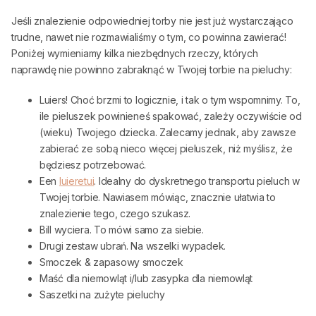
Jeśli znalezienie odpowiedniej torby nie jest już wystarczająco
trudne, nawet nie rozmawialiśmy o tym, co powinna zawierać!
Poniżej wymieniamy kilka niezbędnych rzeczy, których
naprawdę nie powinno zabraknąć w Twojej torbie na pieluchy:
Luiers! Choć brzmi to logicznie, i tak o tym wspomnimy. To,
ile pieluszek powinieneś spakować, zależy oczywiście od
(wieku) Twojego dziecka. Zalecamy jednak, aby zawsze
zabierać ze sobą nieco więcej pieluszek, niż myślisz, że
będziesz potrzebować.
Een
luieretui
. Idealny do dyskretnego transportu pieluch w
Twojej torbie. Nawiasem mówiąc, znacznie ułatwia to
znalezienie tego, czego szukasz.
Bill wyciera. To mówi samo za siebie.
Drugi zestaw ubrań. Na wszelki wypadek.
Smoczek & zapasowy smoczek
Maść dla niemowląt i/lub zasypka dla niemowląt
Saszetki na zużyte pieluchy