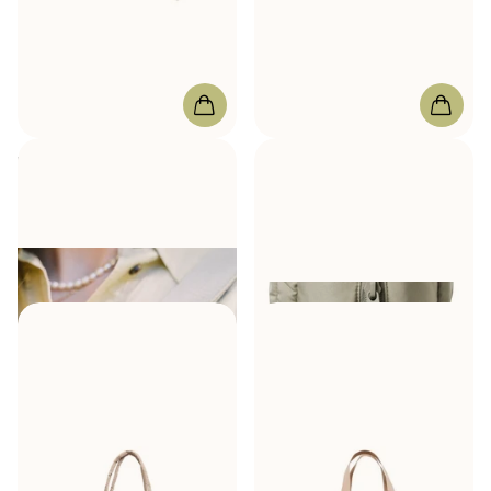
Done by Deer
Torba do
Jollein
Torba do
przewijania Sand
przewijania Puffed Moos
44x14xH 25cm
Olive Green
W magazynie
W magazynie
212,00 zł
195,00 zł